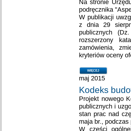
Na stronie Urzęd
podręcznika "Asp
W publikacji uwz
z dnia 29 sierp
publicznych (Dz
rozszerzony kat
zamówienia, zmie
kryteriów oceny ofe
WIĘCEJ
maj 2015
Kodeks budo
Projekt nowego K
publicznych i uzg
stan prac nad czę
maja br., podczas 
W części ogólne