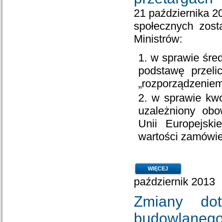
21 października 2
społecznych zost
Ministrów:
w sprawie śre
podstawę przeli
„rozporządzeniem
w sprawie kwo
uzależniony obo
Unii Europejsk
wartości zamówie
WIĘCEJ
październik 2013
Zmiany dot
budowlaneg