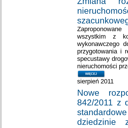
Zmiana ro
nieruchom
szacunkoweg
Zaproponowane 
wszystkim z ko
wykonawczego do
przygotowania i r
specustawy drogo
nieruchomości pr
WIĘCEJ
sierpień 2011
Nowe rozpo
842/2011 z d
standardowe
dziedzinie 