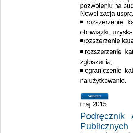
pozwoleniu na budo
Nowelizacja uspra
◾rozszerzenie k
obowiązku uzyska
◾rozszerzenie kat
◾rozszerzenie ka
zgłoszenia,
◾ograniczenie ka
na użytkowanie.
WIĘCEJ
maj 2015
Podręcznik
Publicznych