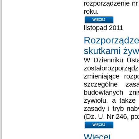
rozporządzenie nr
roku.
WIĘCEJ
listopad 2011
Rozporządz
skutkami żyw
W Dzienniku Usta
zostałorozporządz
zmieniające rozp
szczególne zas
budowlanych zni
żywiołu, a także
zasady i tryb na
(Dz. U. Nr 246, po
WIĘCEJ
Więcej...