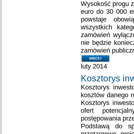
Wysokość progu z
euro do 30 000 e
powstaje obowi
wszystkich kateg
zamówień wyłącz
nie będzie konie
zamówień publicz
WIĘCEJ
luty 2014
Kosztorys in
Kosztorys inwest
kosztów danego ro
Kosztorys inwest
ofert potencj
postępowania prze
Podstawą do spo
przetargowe, proj