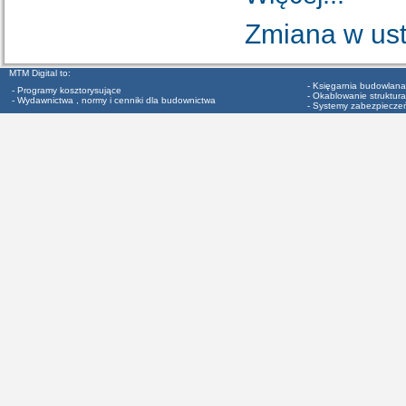
Zmiana w us
MTM Digital to:
- Księgarnia budowlana
- Programy kosztorysujące
- Okablowanie struktura
- Wydawnictwa , normy i cenniki dla budownictwa
- Systemy zabezpiecze