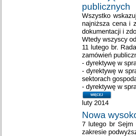
publicznych
Wszystko wskazuje
najniższa cena i
dokumentacji i zd
Wtedy wszyscy ode
11 lutego br. Rad
zamówień publicz
- dyrektywę w spr
- dyrektywę w spr
sektorach gospodar
- dyrektywę w spra
WIĘCEJ
luty 2014
Nowa wysoko
7 lutego br Sejm
zakresie podwyżs