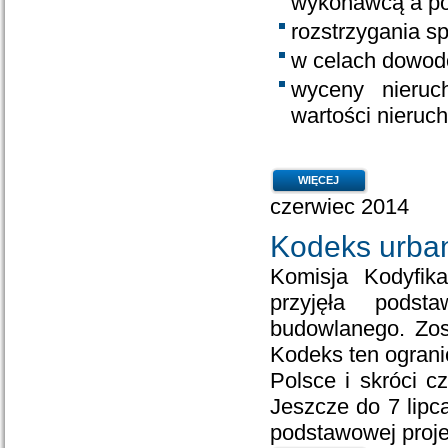
wykonawcą a p
rozstrzygania s
w celach dowod
wyceny nieruc
wartości nieruc
WIĘCEJ
czerwiec 2014
Kodeks urba
Komisja Kodyfik
przyjęła podst
budowlanego. Zost
Kodeks ten ograni
Polsce i skróci 
Jeszcze do 7 lipc
podstawowej proje