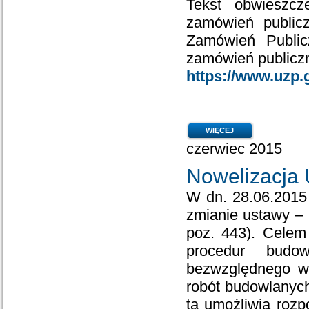
Tekst obwieszcz
zamówień publicz
Zamówień Public
zamówień publiczn
https://www.uzp.g
WIĘCEJ
czerwiec 2015
Nowelizacja
W dn. 28.06.2015 
zmianie ustawy – 
poz. 443). Celem
procedur budow
bezwzględnego wy
robót budowlanych
ta umożliwia rozp