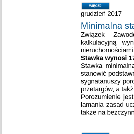
WIĘCEJ
grudzień 2017
Minimalna st
Związek Zawod
kalkulacyjną wy
nieruchomościami
Stawka wynosi 17
Stawka minimalna
stanowić podstawę
sygnatariuszy por
przetargów, a tak
Porozumienie jest
łamania zasad ucz
także na bezczynn