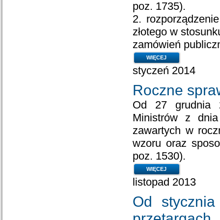
poz.
1735).
2.
rozporządzeni
złotego w stosunk
zamówień publiczn
WIĘCEJ
styczeń 2014
Roczne spra
Od 27 grudnia 2
Ministrów z dnia
zawartych w rocz
wzoru oraz sposo
poz. 1530).
WIĘCEJ
listopad 2013
Od stycznia
przetargach