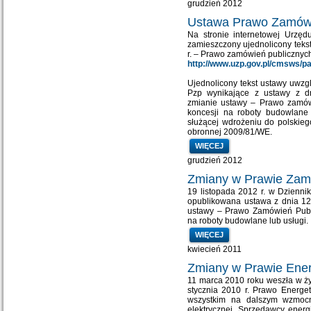
grudzień 2012
Ustawa Prawo Zamówi
Na stronie internetowej Urzęd
zamieszczony ujednolicony tekst
r. – Prawo zamówień publicznyc
http://www.uzp.gov.pl/cmsws/
Ujednolicony tekst ustawy uwzg
Pzp wynikające z ustawy z dn
zmianie ustawy – Prawo zamów
koncesji na roboty budowlane 
służącej wdrożeniu do polskie
obronnej 2009/81/WE.
WIĘCEJ
grudzień 2012
Zmiany w Prawie Zam
19 listopada 2012 r. w Dzienni
opublikowana ustawa z dnia 12 
ustawy – Prawo Zamówień Publi
na roboty budowlane lub usługi.
WIĘCEJ
kwiecień 2011
Zmiany w Prawie Ene
11 marca 2010 roku weszła w ży
stycznia 2010 r. Prawo Energe
wszystkim na dalszym wzmocn
elektrycznej. Sprzedawcy energ