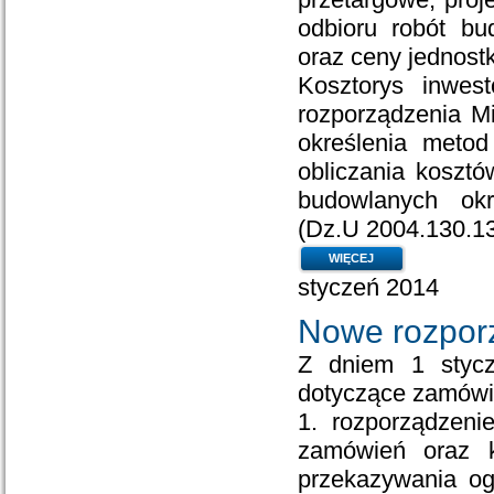
odbioru robót bu
oraz ceny jednos
Kosztorys inwes
rozporządzenia Mi
określenia metod
obliczania koszt
budowlanych okr
(Dz.U 2004.130.1
WIĘCEJ
styczeń 2014
Nowe rozporz
Z dniem 1 stycz
dotyczące zamówi
1.
rozporządzeni
zamówień oraz k
przekazywania ogł