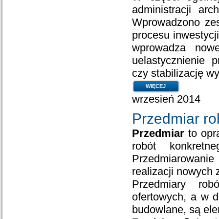
administracji ar
Wprowadzono zesp
procesu inwestycj
wprowadza nowe
uelastycznienie p
czy stabilizację 
WIĘCEJ
wrzesień 2014
Przedmiar ro
Przedmiar
to opr
robót konkretn
Przedmiarowanie 
realizacji nowych
Przedmiary rob
ofertowych, a w d
budowlane, są el