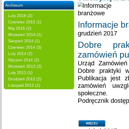
Archiwum
Luty 2016 (2)
Czerwiec 2015 (1)
Informacje b
Maj 2015 (2)
grudzień 2017
Wrzesień 2014 (1)
Sierpień 2014 (1)
Dobre prak
Czerwiec 2014 (3)
zamówień pu
Luty 2014 (2)
Styczeń 2014 (2)
Urząd Zamówień P
Wrzesień 2013 (2)
Dobre praktyki 
Luty 2013 (1)
Publikacja jest 
Grudzień 2012 (2)
zamówień uwzgl
Listopad 2012 (1)
społeczne.
Podręcznik dostęp
WIĘCEJ