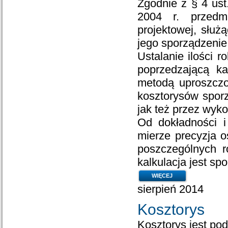
Zgodnie z § 4 ust.
2004 r. przedm
projektowej, służ
jego sporządzenie
Ustalanie ilości r
poprzedzającą ka
metodą uproszczo
kosztorysów sporz
jak też przez wyk
Od dokładności i
mierze precyzja o
poszczególnych r
kalkulacja jest s
WIĘCEJ
sierpień 2014
Kosztorys
Kosztorys jest p