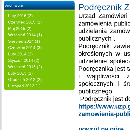
Podręcznik 
Archiwum
Urząd Zamówień 
Luty 2016 (2)
Czerwiec 2015 (1)
zamówienia publi
Maj 2015 (2)
udzielania zamów
Wrzesień 2014 (1)
publicznych”.
Sierpień 2014 (1)
Podręcznik zawi
Czerwiec 2014 (3)
określonych w us
Luty 2014 (2)
udzielenie społe
Styczeń 2014 (2)
Wrzesień 2013 (2)
Podręcznika jest 
Luty 2013 (1)
i wątpliwości 
Grudzień 2012 (2)
społecznych i ś
Listopad 2012 (1)
publicznego.
Podręcznik jest 
https://www.uzp.
zamowienia-publi
powrót na górę