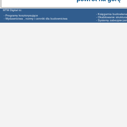
MTM Digital to:
- Księgarnia budowlana
- Programy kosztorysujące
- Okablowanie struktura
- Wydawnictwa , normy i cenniki dla budownictwa
- Systemy zabezpiecze