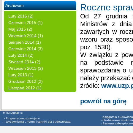
Roczne spra
Archiwum
Od 27 grudnia 2
Luty 2016 (2)
Czerwiec 2015 (1)
Ministrów z dnia
Maj 2015 (2)
zawartych w rocz
Wrzesień 2014 (1)
wzoru oraz sposo
Sierpień 2014 (1)
poz. 1530).
Czerwiec 2014 (3)
W związku z pow
Luty 2014 (2)
na podstawie n
Styczeń 2014 (2)
Wrzesień 2013 (2)
sprawozdania o u
Luty 2013 (1)
należy przekazać 
Grudzień 2012 (2)
źródło:
www.uzp.g
Listopad 2012 (1)
powrót na górę
MTM Digital to:
- Księgarnia budowlana
- Programy kosztorysujące
- Okablowanie struktura
- Wydawnictwa , normy i cenniki dla budownictwa
- Systemy zabezpiecze