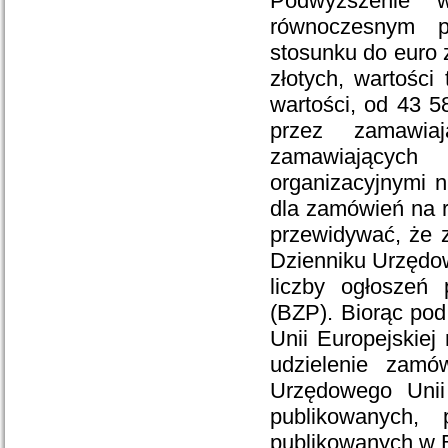
Podwyższenie w
równoczesnym p
stosunku do euro 
złotych, wartośc
wartości, od 43 5
przez zamawia
zamawiających
organizacyjnymi 
dla zamówień na 
przewidywać, że z
Dzienniku Urzędo
liczby ogłoszeń
(BZP). Biorąc po
Unii Europejskiej
udzielenie zamó
Urzędowego Unii 
publikowanych, 
publikowanych w B