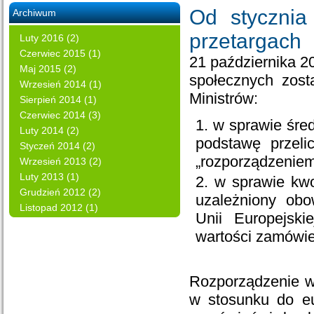
Od stycznia
Archiwum
przetargach
Luty 2016 (2)
Czerwiec 2015 (1)
21 października 2
Maj 2015 (2)
społecznych zost
Wrzesień 2014 (1)
Ministrów:
Sierpień 2014 (1)
Czerwiec 2014 (3)
w sprawie śre
Luty 2014 (2)
podstawę przeli
Styczeń 2014 (2)
„rozporządzeniem
Wrzesień 2013 (2)
Luty 2013 (1)
w sprawie kwo
Grudzień 2012 (2)
uzależniony obo
Listopad 2012 (1)
Unii Europejsk
wartości zamówie
Rozporządzenie w 
w stosunku do eu