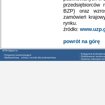
przedsiębiorców 
BZP) oraz wzros
zamówień krajowy
rynku.
źródło:
www.uzp.g
powrót na górę
MTM Digital to:
- Księgarnia budowlana
- Programy kosztorysujące
- Okablowanie struktura
- Wydawnictwa , normy i cenniki dla budownictwa
- Systemy zabezpiecze