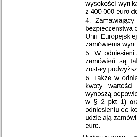
wysokości wynika
z 400 000 euro d
Zamawiający
bezpieczeństwa o
Unii Europejski
zamówienia wynos
W odniesieni
zamówień są ta
zostały podwyższ
Także w odnie
kwoty wartości
wynoszą odpowie
w § 2 pkt 1) or
odniesieniu do k
udzielają zamówi
euro.