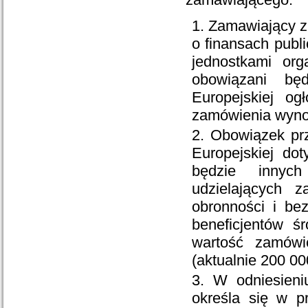
Zamawiający z 
o finansach pub
jednostkami org
obowiązani bę
Europejskiej o
zamówienia wynos
Obowiązek pr
Europejskiej do
będzie innych
udzielających 
obronności i be
beneficjentów ś
wartość zamówi
(aktualnie 200 00
W odniesieni
określa się w p