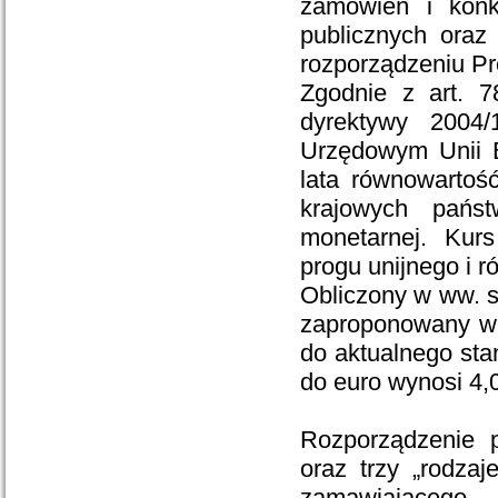
zamówień i kon
publicznych oraz
rozporządzeniu Pr
Zgodnie z art. 7
dyrektywy 2004
Urzędowym Unii E
lata równowartoś
krajowych państ
monetarnej. Kurs 
progu unijnego i r
Obliczony w ww. s
zaproponowany w 
do aktualnego sta
do euro wynosi 4,0
Rozporządzenie p
oraz trzy „rodza
zamawiającego.