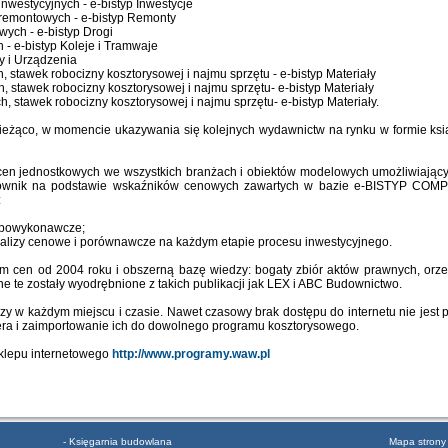
inwestycyjnych - e-bistyp Inwestycje
 remontowych - e-bistyp Remonty
wych - e-bistyp Drogi
 - e-bistyp Koleje i Tramwaje
y i Urządzenia
 stawek robocizny kosztorysowej i najmu sprzętu - e-bistyp Materiały
h, stawek robocizny kosztorysowej i najmu sprzętu- e-bistyp Materiały
h, stawek robocizny kosztorysowej i najmu sprzętu- e-bistyp Materiały.
bieżąco, w momencie ukazywania się kolejnych wydawnictw na rynku w formie ksi
en jednostkowych we wszystkich branżach i obiektów modelowych umożliwiającyc
kownik na podstawie wskaźników cenowych zawartych w bazie e-BISTYP COM
:
, powykonawcze;
nalizy cenowe i porównawcze na każdym etapie procesu inwestycyjnego.
um cen od 2004 roku i obszerną bazę wiedzy: bogaty zbiór aktów prawnych, orze
te zostały wyodrębnione z takich publikacji jak LEX i ABC Budownictwo.
bazy w każdym miejscu i czasie. Nawet czasowy brak dostępu do internetu nie jest 
era i zaimportowanie ich do dowolnego programu kosztorysowego.
sklepu internetowego
http://www.programy.waw.pl
- Księgarnia budowlana
Mapa strony