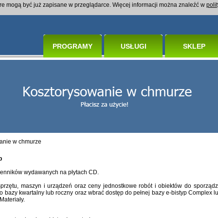
óre mogą być już zapisane w przeglądarce. Więcej informacji można znaleźć w
poli
PROGRAMY
USŁUGI
SKLEP
anie w chmurze
p
a cenników wydawanych na płytach CD.
sprzętu, maszyn i urządzeń oraz ceny jednostkowe robót i obiektów do sporząd
 bazy kwartalny lub roczny oraz wbrać dostęp do pełnej bazy e-bistyp Complex lu
Materiały.