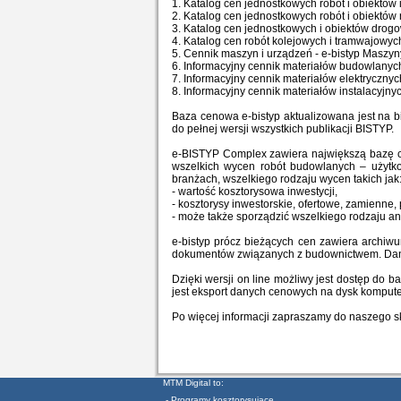
1. Katalog cen jednostkowych robót i obiektów 
2. Katalog cen jednostkowych robót i obiektów
3. Katalog cen jednostkowych i obiektów drogo
4. Katalog cen robót kolejowych i tramwajowych
5. Cennik maszyn i urządzeń - e-bistyp Maszyn
6. Informacyjny cennik materiałów budowlanych,
7. Informacyjny cennik materiałów elektrycznyc
8. Informacyjny cennik materiałów instalacyjnyc
Baza cenowa e-bistyp aktualizowana jest na 
do pełnej wersji wszystkich publikacji BISTYP.
e-BISTYP Complex zawiera największą bazę c
wszelkich wycen robót budowlanych – użyt
branżach, wszelkiego rodzaju wycen takich jak
- wartość kosztorysowa inwestycji,
- kosztorysy inwestorskie, ofertowe, zamienne
- może także sporządzić wszelkiego rodzaju a
e-bistyp prócz bieżących cen zawiera archiw
dokumentów związanych z budownictwem. Dane 
Dzięki wersji on line możliwy jest dostęp do 
jest eksport danych cenowych na dysk komput
Po więcej informacji zapraszamy do naszego 
MTM Digital to:
- Programy kosztorysujące