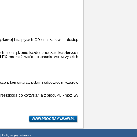
ążkowej i na płytach CD oraz zapewnia dostęp
h sporządzenie każdego rodzaju kosztorysu i
PLEX ma możliwość dokonania we wszystkich
czeń, komentarzy, pytań i odpowiedzi, wzorów
przeszkodą do korzystania z produktu - możliwy
WWW.PROGRAMY.WAW.PL
|
Polityka prywatności