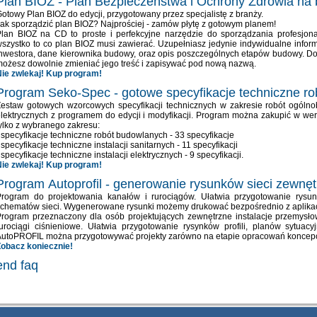
Plan BIOZ - Plan Bezpieczeństwa i Ochrony Zdrowia na
otowy Plan BIOZ do edycji, przygotowany przez specjalistę z branży.
ak sporządzić plan BIOZ? Najprościej - zamów płytę z gotowym planem!
lan BIOZ na CD to proste i perfekcyjne narzędzie do sporządzania profesjona
szystko to co plan BIOZ musi zawierać. Uzupełniasz jedynie indywidualne infor
nwestora, dane kierownika budowy, oraz opis poszczególnych etapów budowy. D
ożesz dowolnie zmieniać jego treść i zapisywać pod nową nazwą.
ie zwlekaj! Kup program!
Program Seko-Spec - gotowe specyfikacje techniczne r
estaw gotowych wzorcowych specyfikacji technicznych w zakresie robót ogólnobud
lektrycznych z programem do edycji i modyfikacji. Program można zakupić w wers
ylko z wybranego zakresu:
 specyfikacje techniczne robót budowlanych - 33 specyfikacje
 specyfikacje techniczne instalacji sanitarnych - 11 specyfikacji
 specyfikacje techniczne instalacji elektrycznych - 9 specyfikacji.
ie zwlekaj! Kup program!
Program Autoprofil - generowanie rysunków sieci zewnęt
Program do projektowania kanałów i rurociągów. Ułatwia przygotowanie rysunk
chematów sieci. Wygenerowane rysunki możemy drukować bezpośrednio z aplikacji
rogram przeznaczony dla osób projektujących zewnętrzne instalacje przemysło
urociągi ciśnieniowe. Ułatwia przygotowanie rysynków profili, planów sytuac
AutoPROFIL można przygotowywać projekty zarówno na etapie opracowań koncepc
Zobacz koniecznie!
end faq