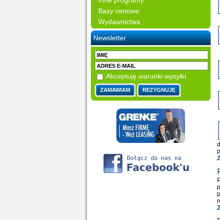
Inne programy
Bazy cenowe
Wydawnictwa
Newsletter
Akceptuję warunki wysyłki
d
p
Z
r
Z