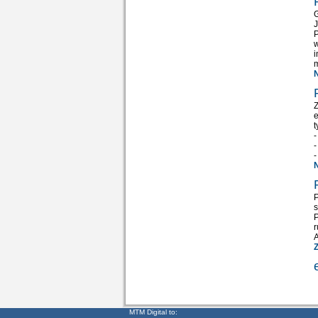
G
J
P
w
i
m
N
Z
e
t
-
-
-
N
s
P
r
MTM Digital to: