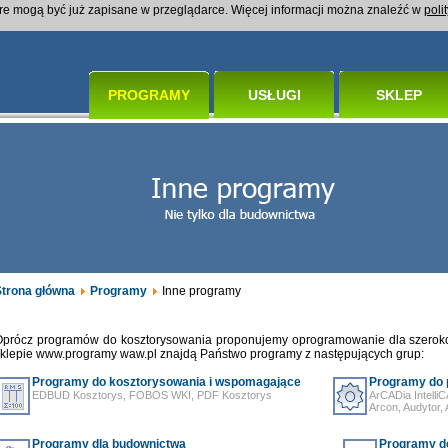
óre mogą być już zapisane w przeglądarce. Więcej informacji można znaleźć w
poli
PROGRAMY
USŁUGI
SKLEP
Strona główna
Programy
Inne programy
Oprócz programów do kosztorysowania proponujemy oprogramowanie dla szeroko
klepie www.programy waw.pl znajdą Państwo programy z następujących grup:
Programy do kosztorysowania i wspomagające
Programy do 
EDBUD Kosztorys, FOBOS WKI, PDF Kosztorys
ArCADia Intell
Arcon, Audytor, 
Programy dla budownictwa
Programy do