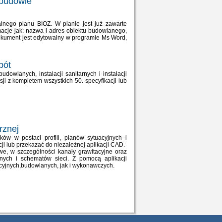
 budowie
lnego planu BIOZ. W planie jest już zawarte
macje jak: nazwa i adres obiektu budowlanego,
okument jest edytowalny w programie Ms Word,
obót
owlanych, instalacji sanitarnych i instalacji
ji z kompletem wszystkich 50. specyfikacji lub
rznej
ów w postaci profili, planów sytuacyjnych i
 lub przekazać do niezależnej aplikacji CAD.
we, w szczególności kanały grawitacyjne oraz
yjnych i schematów sieci. Z pomocą aplikacji
yjnych,budowlanych, jak i wykonawczych.