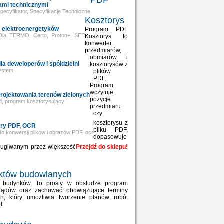
PDF
ami technicznymi
ecyfikator, Specyfikacje Techniczne
Kosztorys
 elektroenergetyków
Program PDF
ia TERMO, Certo, Proton+, SEE
Kosztorys to
konwerter
przedmiarów,
obmiarów i
a deweloperów i spółdzielni
kosztorysów z
ystem
plików
PDF.
Program
wczytuje
rojektowania terenów zielonych
pozycje
, program kosztorysujący
przedmiaru
czy
kosztorysu z
ry PDF, OCR
pliku PDF,
o konwersji plików i obrazów PDF, ocr
dopasowuje
sługiwanym przez większość
Przejdź do sklepu!
iektów budowlanych
 budynków. To prosty w obsłudze program
glądów oraz zachować obowiązujące terminy
, który umożliwia tworzenie planów robót
d.