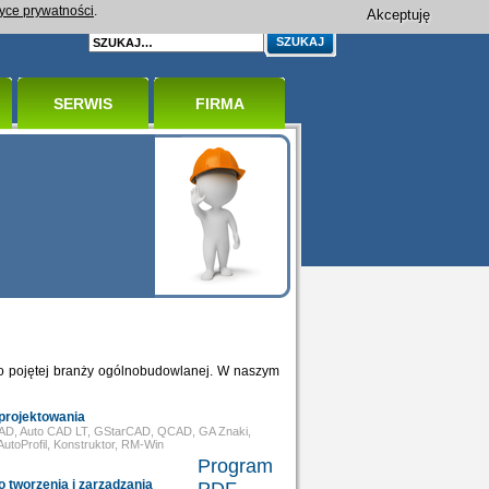
tyce prywatności
.
Akceptuję
SERWIS
FIRMA
 pojętej branży ogólnobudowlanej. W naszym
projektowania
iCAD, Auto CAD LT, GStarCAD, QCAD, GA Znaki,
AutoProfil, Konstruktor, RM-Win
Program
 tworzenia i zarządzania