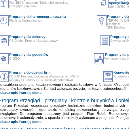
Plan BIOZ, Integram, Tablice Inżynierskie,
specyfikacj
Przegląd Budynków
Seko SPEC, Sp
Programy do harmonogramowania
Programy dla
Planista, Harmonogram
TERMO, ArCAD
Electrical,
SEE Building
Programy dla dekarzy
Programy dl
RS Dachy, Program kosztorysowy
Deweloper S
Programy dla geodetów
Programy do p
C-GEO
Wymarzony ogród
Programy do obsługi firm
Konwerte
EDBUD Faktura, Ewidencja Wyposażenia, DGCS,
Programy d
Magazyn i Faktury PRO, Druki akcydensowe
o szablonu programu kosztorysowego i zapisuje kosztorys w formacie XML, ob
rogramów kosztorysowych. Zamiast wpisywać pozycje, możesz je zaimportować!
obacz opis i wersję demo!
Program Przegląd - przeglądy i kontrole budynków i ob
Program Przegląd wspomaga przeglądy techniczne obiektów budowlanych i
pozwalający stworzyć i zgromadzić kompletną dokumentację dotyczącą prze
przeglądów. Do programu dołączony jest program Plan Robót Remontowych
emontowych automatycznie, w oparciu o protokoły wykonane w programie Przeglą
obacz opis i wersję demo!