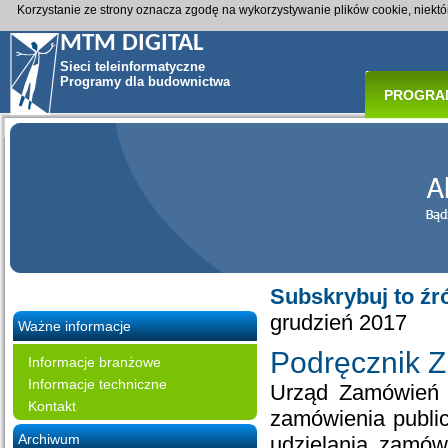
Korzystanie ze strony oznacza zgodę na wykorzystywanie plików cookie, niekt
MTM DIGITAL
Sieci teleinformatyczne
Programy dla budownictwa
PROGRA
Subskrybuj to źr
grudzień 2017
Ważne informacje
Podręcznik 
Informacje branżowe
Informacje techniczne
Urząd Zamówień 
Kontakt
zamówienia publi
Archiwum
udzielania zamów