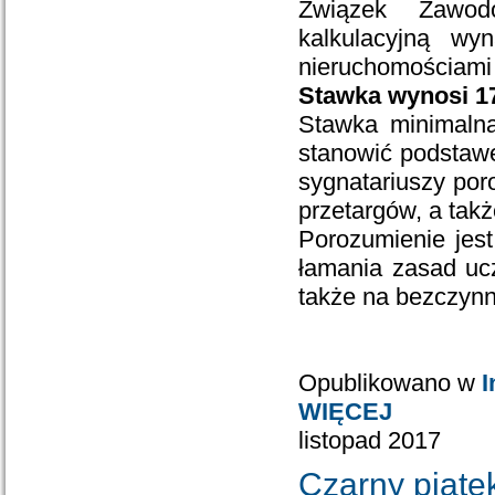
Związek Zawod
kalkulacyjną wy
nieruchomościami
Stawka wynosi 17
Stawka minimalna
stanowić podstawę
sygnatariuszy por
przetargów, a tak
Porozumienie jest
łamania zasad ucz
także na bezczynn
Opublikowano w
I
WIĘCEJ
listopad 2017
Czarny piąte