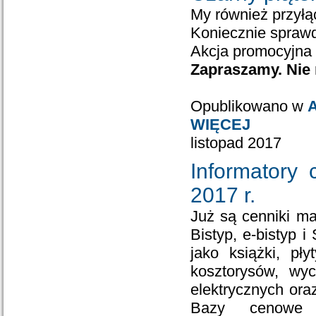
My również przył
Koniecznie sprawd
Akcja promocyjna t
Zapraszamy. Nie 
Opublikowano w
A
WIĘCEJ
listopad 2017
Informatory
2017 r.
Już są cenniki ma
Bistyp, e-bistyp 
jako książki, pł
kosztorysów, wyc
elektrycznych ora
Bazy cenowe 