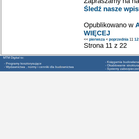
Zapraszamy na na
Śledź nasze wpi
Opublikowano w
A
WIĘCEJ
<<
pierwsza
<
poprzednia
11
12
Strona 11 z 22
MTM Digital to:
- Księgarnia budowlana
- Programy kosztorysujące
- Okablowanie struktura
- Wydawnictwa , normy i cenniki dla budownictwa
- Systemy zabezpiecze