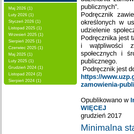
publicznych”.
Maj 2026 (1)
Podręcznik zawi
Luty 2026 (1)
określonych w us
Styczeń 2026 (1)
Listopad 2025 (1)
udzielenie społe
Wrzesień 2025 (1)
Podręcznika jest 
Sierpień 2025 (1)
i wątpliwości 
Czerwiec 2025 (1)
społecznych i ś
Maj 2025 (1)
publicznego.
Luty 2025 (1)
Grudzień 2024 (1)
Podręcznik jest 
Listopad 2024 (2)
https://www.uzp.
Sierpień 2024 (1)
zamowienia-publi
Opublikowano w
I
WIĘCEJ
grudzień 2017
Minimalna st