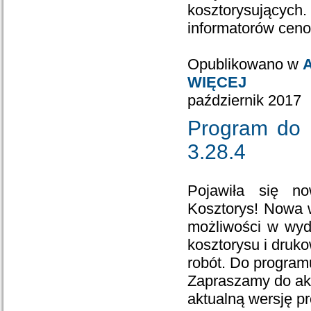
kosztorysującyc
informatorów cen
Opublikowano w
A
WIĘCEJ
październik 2017
Program do 
3.28.4
Pojawiła się n
Kosztorys! Nowa 
możliwości w wyd
kosztorysu i druk
robót. Do program
Zapraszamy do akt
aktualną wersję p