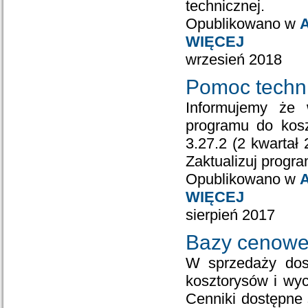
technicznej.
Opublikowano w
A
WIĘCEJ
wrzesień 2018
Pomoc techni
Informujemy że 
programu do kosz
3.27.2 (2 kwartał
Zaktualizuj progr
Opublikowano w
A
WIĘCEJ
sierpień 2017
Bazy cenowe 
W sprzedaży dost
kosztorysów i wyc
Cenniki dostępne s