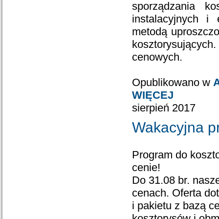
sporządzania ko
instalacyjnych i
metodą uproszczo
kosztorysujących
cenowych.
Opublikowano w
A
WIĘCEJ
sierpień 2017
Wakacyjna pr
Program do koszt
cenie!
Do 31.08 br. nasz
cenach. Oferta do
i pakietu z bazą 
kosztorysów i obmi