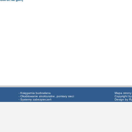
- Księgarnia budowlana
Mapa strony
- Okablowanie strukturalne, pomiary sieci
Copyright by
- Systemy zabezpieczeń
Design by R