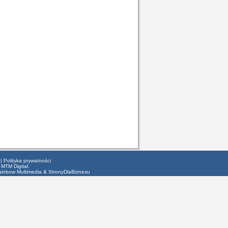
|
Polityka prywatności
 MTM Digital.
ainbow Multimedia
&
StronyDlaBiznesu