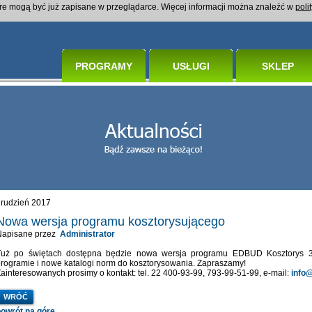
óre mogą być już zapisane w przeglądarce. Więcej informacji można znaleźć w
poli
PROGRAMY
USŁUGI
SKLEP
grudzień 2017
Nowa wersja programu kosztorysującego
Napisane przez
Administrator
Tuż po świętach dostępna będzie nowa wersja programu EDBUD Kosztorys 3
rogramie i nowe katalogi norm do kosztorysowania. Zapraszamy!
ainteresowanych prosimy o kontakt: tel. 22 400-93-99, 793-99-51-99, e-mail:
info
WRÓĆ
powrót na górę