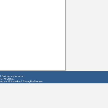
|
Polityka prywatności
 MTM Digital.
ainbow Multimedia
&
StronyDlaBiznesu