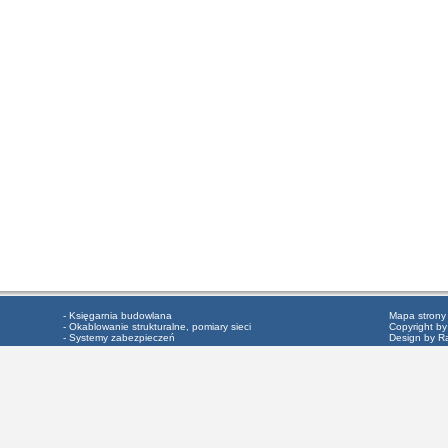
- Księgarnia budowlana
Mapa strony
- Okablowanie strukturalne, pomiary sieci
Copyright by
- Systemy zabezpieczeń
Design by R