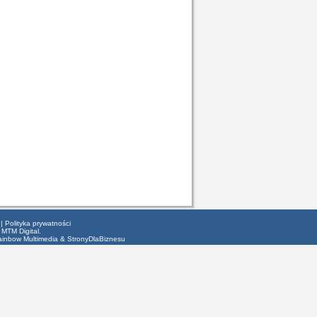
|
Polityka prywatności
 MTM Digital.
ainbow Multimedia
&
StronyDlaBiznesu