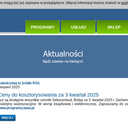
óre mogą być już zapisane w przeglądarce. Więcej informacji można znaleźć w
poli
PROGRAMY
USŁUGI
SKLEP
Subskrybuj to źródło RSS
ierpień 2025
Ceny do kosztorysowania za 3 kwartał 2025
uż są dostępne wszystkie cenniki Sekocenbud, Bistyp za 3. kwartał 2025 r. Zarówno 
iuletyny waloryzacyjne. W wersji książkowej i elektronicznej. Zapraszamy do
www.programy.waw.pl
WIĘCEJ