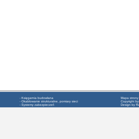
- Księgarnia budowlana
Mapa strony
- Okablowanie strukturalne, pomiary sieci
Copyright by
- Systemy zabezpieczeń
Design by R