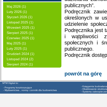
publicznych”.
Maj 2026 (1)
Podręcznik zawi
Luty 2026 (1)
określonych w us
Styczeń 2026 (1)
Listopad 2025 (1)
udzielenie społe
Wrzesień 2025 (1)
Podręcznika jest 
Sierpień 2025 (1)
i wątpliwości 
Czerwiec 2025 (1)
społecznych i ś
Maj 2025 (1)
publicznego.
Luty 2025 (1)
Grudzień 2024 (1)
Podręcznik dostęp
Listopad 2024 (2)
Sierpień 2024 (1)
powrót na górę
MTM Digital to:
- Księgarnia budowlana
- Programy kosztorysujące
- Okablowanie struktura
- Wydawnictwa , normy i cenniki dla budownictwa
- Systemy zabezpiecze