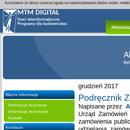
Korzystanie ze strony oznacza zgodę na wykorzystywanie plików cookie, niekt
MTM DIGITAL
Sieci teleinformatyczne
Programy dla budownictwa
PROGRA
grudzień 2017
Ważne informacje
Podręcznik 
Informacje branżowe
Napisane przez
A
Informacje techniczne
Urząd Zamówień 
Kontakt
zamówienia publi
Archiwum
udzielania zamów