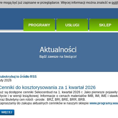
óre mogą być już zapisane w przeglądarce. Więcej informacji można znaleźć w
poli
PROGRAMY
USŁUGI
SKLEP
Subskrybuj to źródło RSS
uty 2026
Cenniki do kosztorysowania za 1 kwartał 2026
uż są dostępne cenniki Sekocenbud na 1. kwartał 2026 r. Jako pierwsze pojawił
łycie i w wersji książkowej: Informacje o cenach materiałów IMB, IMI, IME i staw
raz Biuletyny cen robót - proste: BRZ, BRI, BRE, BRR, BRB.
Zapraszamy do zakupu aktualnych cenników w naszym sklepie
www.programy.wa
WIĘCEJ