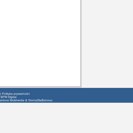
|
Polityka prywatności
 MTM Digital.
ainbow Multimedia
&
StronyDlaBiznesu