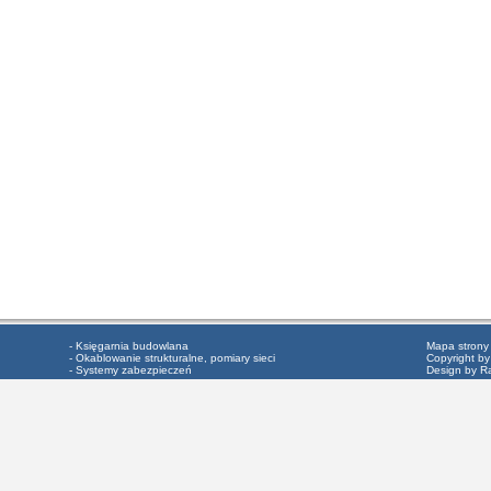
- Księgarnia budowlana
Mapa strony
- Okablowanie strukturalne, pomiary sieci
Copyright by
- Systemy zabezpieczeń
Design by R