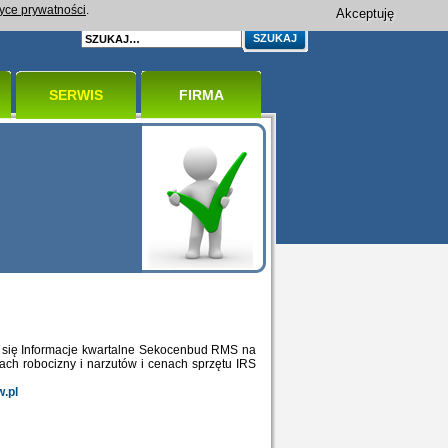
tyce prywatności
.
Akceptuję
SERWIS
FIRMA
y się Informacje kwartalne Sekocenbud RMS na
kach robocizny i narzutów i cenach sprzętu IRS
w.pl