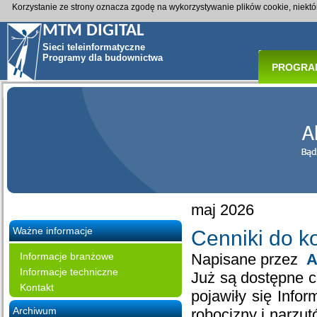
Korzystanie ze strony oznacza zgodę na wykorzystywanie plików cookie, niekt
MTM DIGITAL
Sieci teleinformatyczne
Programy dla budownictwa
PROGRA
maj 2026
Ważne informacje
Cenniki do k
Informacje branżowe
Napisane przez
A
Informacje techniczne
Już są dostępne c
Kontakt
pojawiły się Info
Archiwum
robocizny i narzut