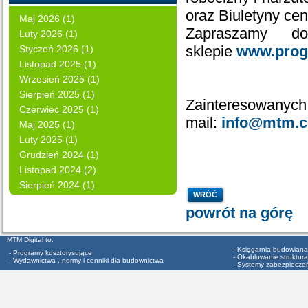
oraz Biuletyny c
Maj 2026 (1)
Zapraszamy d
Luty 2026 (1)
sklepie
www.prog
Styczeń 2026 (1)
Listopad 2025 (1)
Wrzesień 2025 (1)
Sierpień 2025 (1)
Zainteresowanych 
Czerwiec 2025 (1)
mail:
info@mtm.c
Maj 2025 (1)
Luty 2025 (1)
Grudzień 2024 (1)
Listopad 2024 (2)
Sierpień 2024 (1)
WRÓĆ
powrót na górę
MTM Digital to:
- Księgarnia budowlana
- Programy kosztorysujące
- Okablowanie struktura
- Wydawnictwa , normy i cenniki dla budownictwa
- Systemy zabezpiecze