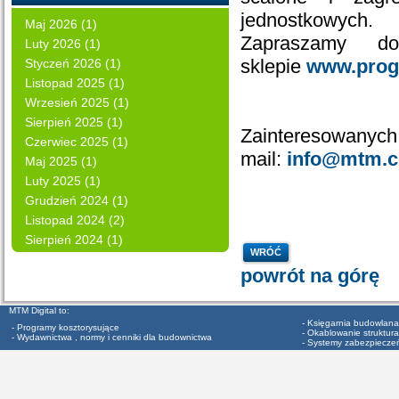
jednostkowych.
Maj 2026 (1)
Zapraszamy d
Luty 2026 (1)
sklepie
www.prog
Styczeń 2026 (1)
Listopad 2025 (1)
Wrzesień 2025 (1)
Sierpień 2025 (1)
Zainteresowanych 
Czerwiec 2025 (1)
mail:
info@mtm.c
Maj 2025 (1)
Luty 2025 (1)
Grudzień 2024 (1)
Listopad 2024 (2)
Sierpień 2024 (1)
WRÓĆ
powrót na górę
MTM Digital to:
- Księgarnia budowlana
- Programy kosztorysujące
- Okablowanie struktura
- Wydawnictwa , normy i cenniki dla budownictwa
- Systemy zabezpiecze