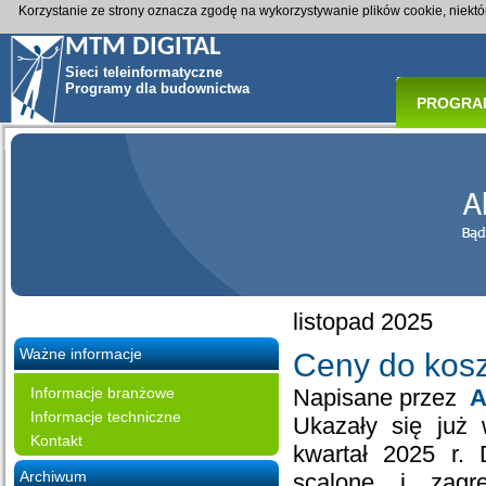
Korzystanie ze strony oznacza zgodę na wykorzystywanie plików cookie, niekt
MTM DIGITAL
Sieci teleinformatyczne
Programy dla budownictwa
PROGRA
listopad 2025
Ważne informacje
Ceny do kosz
Informacje branżowe
Napisane przez
A
Informacje techniczne
Ukazały się już 
Kontakt
kwartał 2025 r. 
Archiwum
scalone i zagr