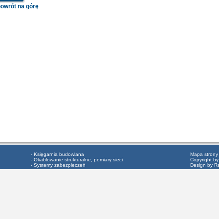
powrót na górę
- Księgarnia budowlana
Mapa strony
- Okablowanie strukturalne, pomiary sieci
Copyright by
- Systemy zabezpieczeń
Design by R