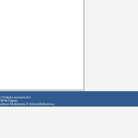
|
Polityka prywatności
 MTM Digital.
ainbow Multimedia
&
StronyDlaBiznesu