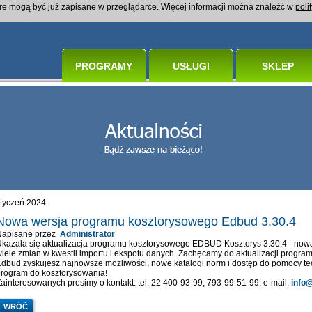
óre mogą być już zapisane w przeglądarce. Więcej informacji można znaleźć w
poli
PROGRAMY
USŁUGI
SKLEP
tyczeń 2024
Nowa wersja programu kosztorysowego Edbud 3.30.4
Napisane przez
Administrator
kazała się aktualizacja programu kosztorysowego EDBUD Kosztorys 3.30.4 - nowa
iele zmian w kwestii importu i ekspotu danych. Zachęcamy do aktualizacji progra
dbud zyskujesz najnowsze możliwości, nowe katalogi norm i dostęp do pomocy tec
rogram do kosztorysowania!
ainteresowanych prosimy o kontakt: tel. 22 400-93-99, 793-99-51-99, e-mail:
info
WRÓĆ