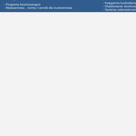
- Księgarnia budowlana
- Programy kosztorysujące
- Okablowanie struktura
- Wydawnictwa , normy i cenniki dla budownictwa
- Systemy zabezpiecze