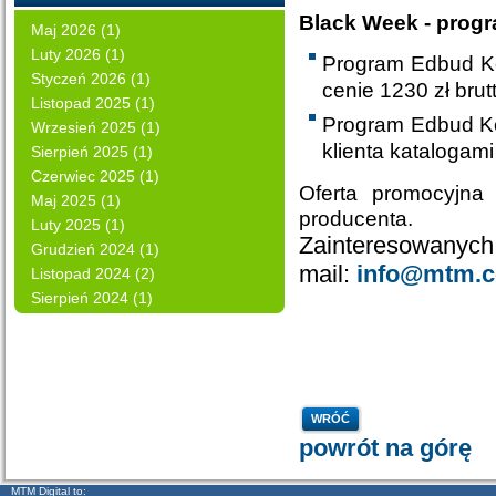
Black Week - prog
Maj 2026 (1)
Luty 2026 (1)
Program Edbud Ko
Styczeń 2026 (1)
cenie 1230 zł brut
Listopad 2025 (1)
Program Edbud Ko
Wrzesień 2025 (1)
klienta katalogami
Sierpień 2025 (1)
Czerwiec 2025 (1)
Oferta promocyjna
Maj 2025 (1)
producenta.
Luty 2025 (1)
Zainteresowanych 
Grudzień 2024 (1)
mail:
info@mtm.c
Listopad 2024 (2)
Sierpień 2024 (1)
WRÓĆ
powrót na górę
MTM Digital to: