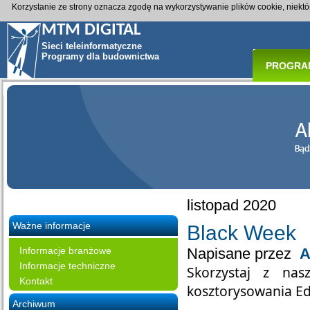
Korzystanie ze strony oznacza zgodę na wykorzystywanie plików cookie, niekt
MTM DIGITAL
Sieci teleinformatyczne
Programy dla budownictwa
PROGRA
listopad 2020
Ważne informacje
Black Week
Informacje branżowe
Napisane przez
A
Informacje techniczne
Skorzystaj z nas
Kontakt
kosztorysowania Ed
Archiwum