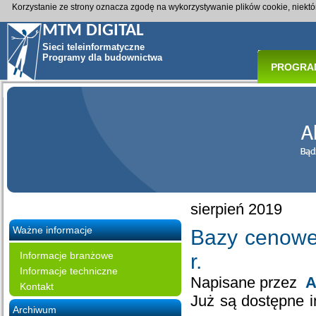
Korzystanie ze strony oznacza zgodę na wykorzystywanie plików cookie, niekt
MTM DIGITAL
Sieci teleinformatyczne
Programy dla budownictwa
PROGRA
sierpień 2019
Ważne informacje
Bazy cenowe 
Informacje branżowe
r.
Informacje techniczne
Napisane przez
A
Kontakt
Już są dostępne i
Archiwum