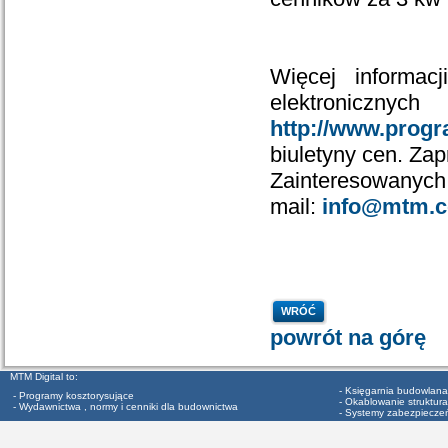
Więcej informac
elektroniczn
http://www.prog
biuletyny cen. Za
Zainteresowanych 
mail:
info@mtm.c
WRÓĆ
powrót na górę
MTM Digital to:
- Księgarnia budowlana
- Programy kosztorysujące
- Okablowanie struktura
- Wydawnictwa , normy i cenniki dla budownictwa
- Systemy zabezpiecze