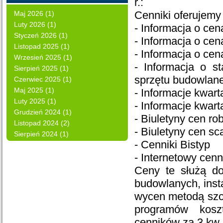
r.:
Cenniki oferujemy 
Maj 2026 (1)
Luty 2026 (1)
- Informacja o ce
Styczeń 2026 (1)
- Informacja o cen
Listopad 2025 (1)
- Informacja o ce
Wrzesień 2025 (1)
- Informacja o s
Sierpień 2025 (1)
sprzętu budowlan
Czerwiec 2025 (1)
Maj 2025 (1)
- Informacje kwa
Luty 2025 (1)
- Informacje kwa
Grudzień 2024 (1)
- Biuletyny cen ro
Listopad 2024 (2)
- Biuletyny cen 
Sierpień 2024 (1)
- Cenniki Bistyp
- Internetowy cenn
Ceny te służą do
budowlanych, insta
wycen metodą szc
programów kosz
cenników za 3 kw