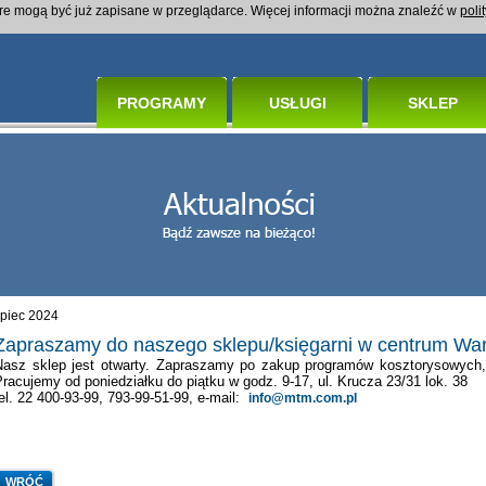
óre mogą być już zapisane w przeglądarce. Więcej informacji można znaleźć w
poli
PROGRAMY
USŁUGI
SKLEP
ipiec 2024
Zapraszamy do naszego sklepu/księgarni w centrum Wa
Nasz sklep jest otwarty. Zapraszamy po zakup programów kosztorysowych,
racujemy od poniedziałku do piątku w godz. 9-17, ul. Krucza 23/31 lok. 38
el. 22 400-93-99, 793-99-51-99, e-mail:
info@mtm.com.pl
WRÓĆ