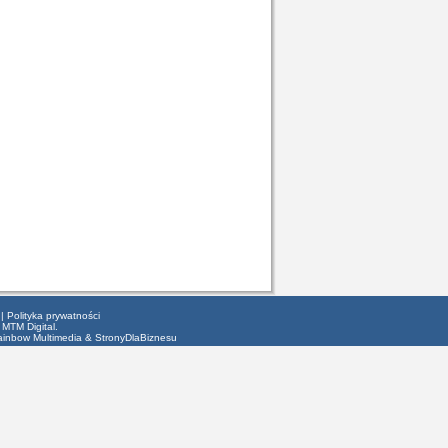
|
Polityka prywatności
 MTM Digital.
ainbow Multimedia
&
StronyDlaBiznesu