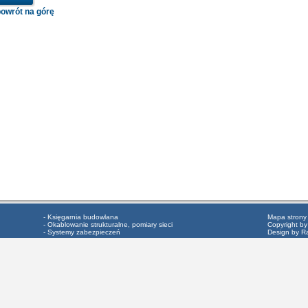
powrót na górę
- Księgarnia budowlana
Mapa strony
- Okablowanie strukturalne, pomiary sieci
Copyright by
- Systemy zabezpieczeń
Design by R