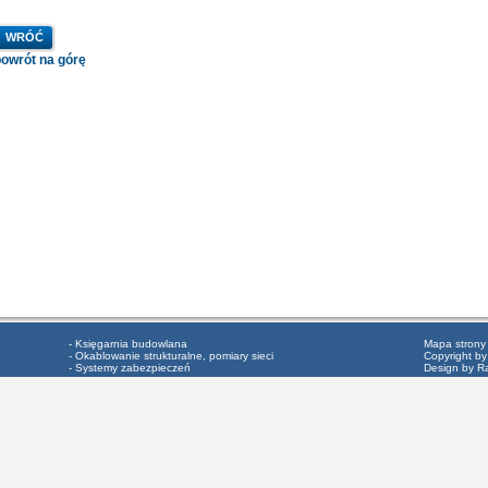
WRÓĆ
powrót na górę
- Księgarnia budowlana
Mapa strony
- Okablowanie strukturalne, pomiary sieci
Copyright by
- Systemy zabezpieczeń
Design by R