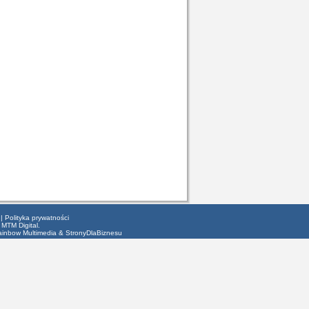
|
Polityka prywatności
 MTM Digital.
ainbow Multimedia
&
StronyDlaBiznesu