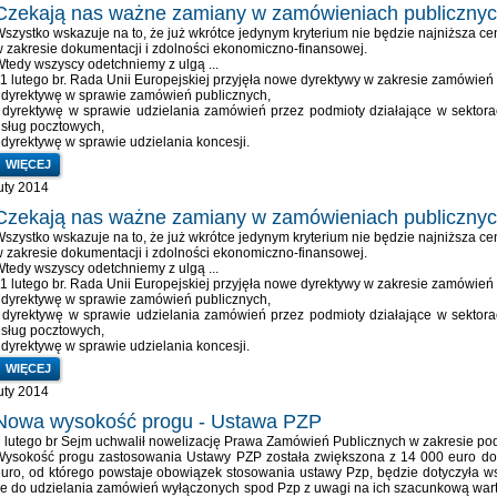
Czekają nas ważne zamiany w zamówieniach publiczny
szystko wskazuje na to, że już wkrótce jedynym kryterium nie będzie najniższa 
 zakresie dokumentacji i zdolności ekonomiczno-finansowej.
tedy wszyscy odetchniemy z ulgą ...
1 lutego br. Rada Unii Europejskiej przyjęła nowe dyrektywy w zakresie zamówień
 dyrektywę w sprawie zamówień publicznych,
 dyrektywę w sprawie udzielania zamówień przez podmioty działające w sektorac
sług pocztowych,
 dyrektywę w sprawie udzielania koncesji.
WIĘCEJ
uty 2014
Czekają nas ważne zamiany w zamówieniach publiczny
szystko wskazuje na to, że już wkrótce jedynym kryterium nie będzie najniższa 
 zakresie dokumentacji i zdolności ekonomiczno-finansowej.
tedy wszyscy odetchniemy z ulgą ...
1 lutego br. Rada Unii Europejskiej przyjęła nowe dyrektywy w zakresie zamówień
 dyrektywę w sprawie zamówień publicznych,
 dyrektywę w sprawie udzielania zamówień przez podmioty działające w sektorac
sług pocztowych,
 dyrektywę w sprawie udzielania koncesji.
WIĘCEJ
uty 2014
Nowa wysokość progu - Ustawa PZP
 lutego br Sejm uchwalił nowelizację Prawa Zamówień Publicznych w zakresie p
Wysokość progu zastosowania Ustawy PZP została zwiększona z 14 000 euro do
uro, od którego powstaje obowiązek stosowania ustawy Pzp, będzie dotyczyła ws
e do udzielania zamówień wyłączonych spod Pzp z uwagi na ich szacunkową war