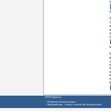
o
l
7
e
ż
o
l
K
c
b
P
w
K
p
MTM Digital to:
- Programy kosztorysujące
- Wydawnictwa , normy i cenniki dla budownictwa