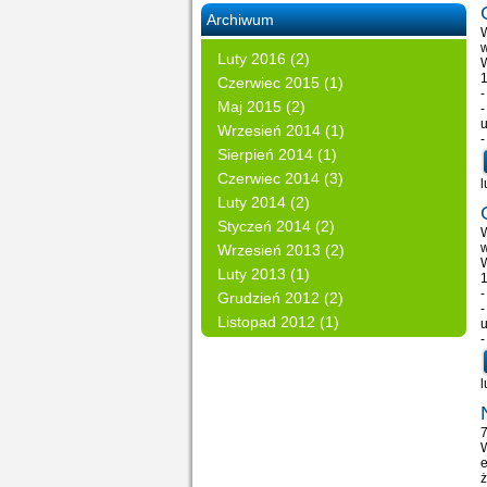
Archiwum
W
w
Luty 2016 (2)
W
1
Czerwiec 2015 (1)
-
Maj 2015 (2)
-
u
Wrzesień 2014 (1)
-
Sierpień 2014 (1)
Czerwiec 2014 (3)
l
Luty 2014 (2)
Styczeń 2014 (2)
W
w
Wrzesień 2013 (2)
W
Luty 2013 (1)
1
-
Grudzień 2012 (2)
-
Listopad 2012 (1)
u
-
l
7
e
ż