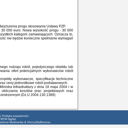
odwyższenia progu stosowania Ustawy PZP.
 30 000 euro. Nowa wysokość progu - 30 000
zystkich kategorii zamawiających. Oznacza to,
tość nie będzie konieczne spełnianie wymagań
nego rodzaju robót, pojedynczego obiektu lub
nywania ofert potencjalnych wykonawców robót
projekty wykonawcze, specyfikacje techniczne
oraz ceny jednostkowe robót podstawowych.
nistra Infrastruktury z dnia 18 maja 2004 r w
 obliczania kosztów prac projektowych oraz
rzestrzennym (Dz.U 2004.130.1389)
|
Polityka prywatności
 MTM Digital.
ainbow Multimedia
&
StronyDlaBiznesu