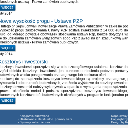
kreślonych ustawą - Prawo zamówień publicznych.
WIĘCEJ
uty 2014
Nowa wysokość progu - Ustawa PZP
 lutego br Sejm uchwalił nowelizację Prawa Zamówień Publicznych w zakresie p
Wysokość progu zastosowania Ustawy PZP została zwiększona z 14 000 euro do
uro, od którego powstaje obowiązek stosowania ustawy Pzp, będzie dotyczyła ws
e do udzielania zamówień wyłączonych spod Pzp z uwagi na ich szacunkową war
kreślonych ustawą - Prawo zamówień publicznych.
WIĘCEJ
uty 2014
Kosztorys inwestorski
osztorys inwestorski sporządza się w celu szczegółowego ustalenia kosztów da
zęści obiektu. Kosztorys inwestorski jest punktem odniesienia podczas porów
udowlanych w toku postępowania przetargowego lub konkursu ofert.
odstawą do sporządzenia kosztorysu inwestorskiego są projekty przetargowe, 
ykonania i odbioru robót budowlanych, założenia wyjściowe do kosztorysowania 
osztorys inwestorski należy wykonywać w oparciu o wymagania rozporządzenia Mi
sprawie określenia metod i podstaw sporządzania kosztorysu inwestorskiego,
lanowanych kosztów robót budowlanych określonych w programie funkcjonalno-p
WIĘCEJ
- Księgarnia budowlana
Mapa strony
- Okablowanie strukturalne, pomiary sieci
Copyright by
- Systemy zabezpieczeń
Design by R