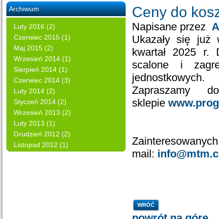
Ceny do kosz
Archiwum
Napisane przez
A
Luty 2016 (2)
Czerwiec 2015 (1)
Ukazały się już 
Maj 2015 (2)
kwartał 2025 r. 
Wrzesień 2014 (1)
scalone i zagr
Sierpień 2014 (1)
jednostkowych.
Czerwiec 2014 (3)
Zapraszamy d
Luty 2014 (2)
sklepie
www.prog
Styczeń 2014 (2)
Wrzesień 2013 (2)
Luty 2013 (1)
Grudzień 2012 (2)
Zainteresowanych 
Listopad 2012 (1)
mail:
info@mtm.c
WRÓĆ
powrót na górę