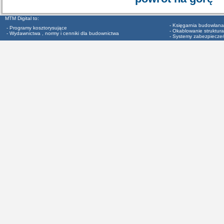
MTM Digital to:
- Księgarnia budowlana
- Programy kosztorysujące
- Okablowanie struktura
- Wydawnictwa , normy i cenniki dla budownictwa
- Systemy zabezpiecze