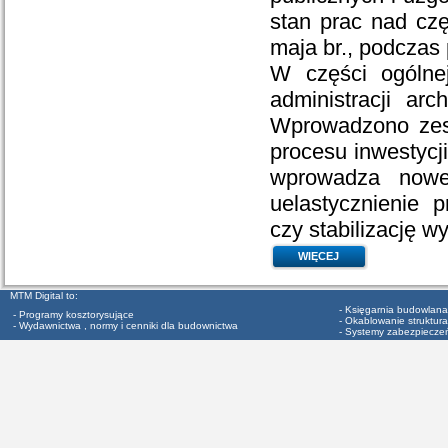
stan prac nad czę
maja br., podczas 
W części ogólne
administracji ar
Wprowadzono zesp
procesu inwestycj
wprowadza nowe
uelastycznienie p
czy stabilizację 
WIĘCEJ
MTM Digital to:
- Księgarnia budowlana
- Programy kosztorysujące
- Okablowanie struktura
- Wydawnictwa , normy i cenniki dla budownictwa
- Systemy zabezpiecze