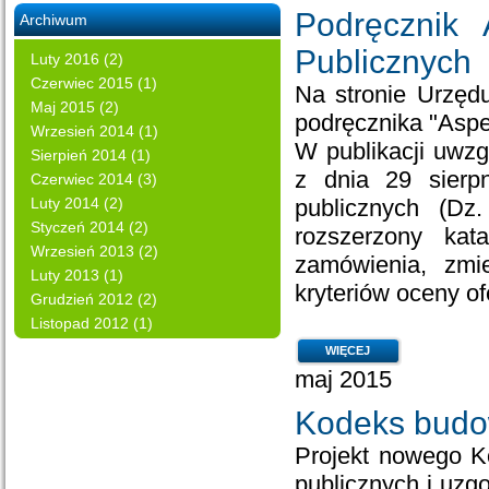
Podręcznik
Archiwum
Publicznych
Luty 2016 (2)
Czerwiec 2015 (1)
Na stronie Urzęd
Maj 2015 (2)
podręcznika "Asp
Wrzesień 2014 (1)
W publikacji uwz
Sierpień 2014 (1)
z dnia 29 sierp
Czerwiec 2014 (3)
Luty 2014 (2)
publicznych (Dz
Styczeń 2014 (2)
rozszerzony kat
Wrzesień 2013 (2)
zamówienia, zmie
Luty 2013 (1)
kryteriów oceny ofe
Grudzień 2012 (2)
Listopad 2012 (1)
WIĘCEJ
maj 2015
Kodeks budo
Projekt nowego K
publicznych i uzg