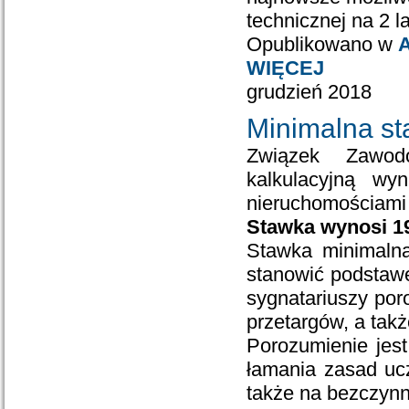
technicznej na 2 la
Opublikowano w
A
WIĘCEJ
grudzień 2018
Minimalna st
Związek Zawod
kalkulacyjną wy
nieruchomościami
Stawka wynosi 19
Stawka minimalna
stanowić podstawę
sygnatariuszy por
przetargów, a tak
Porozumienie jest
łamania zasad ucz
także na bezczynn