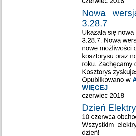
czerwiec 2018
Nowa wersj
3.28.7
Ukazała się nowa
3.28.7. Nowa wers
nowe możliwości 
kosztorysu oraz 
roku. Zachęcamy d
Kosztorys zyskuje
Opublikowano w
A
WIĘCEJ
czerwiec 2018
Dzień Elektr
10 czerwca obcho
Wszystkim elektr
dzień!