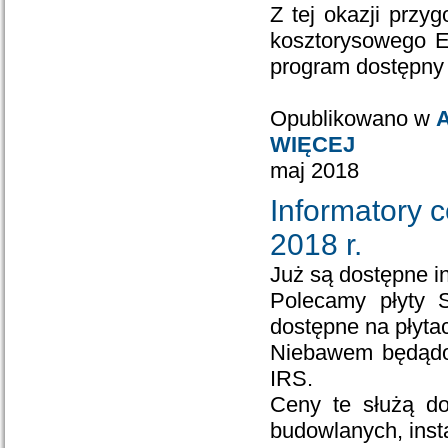
Z tej okazji prz
kosztorysowego 
program dostępny 
Opublikowano w
A
WIĘCEJ
maj 2018
Informatory 
2018 r.
Już są dostępne i
Polecamy płyty 
dostępne na płyta
Niebawem będądos
IRS.
Ceny te służą do
budowlanych, insta