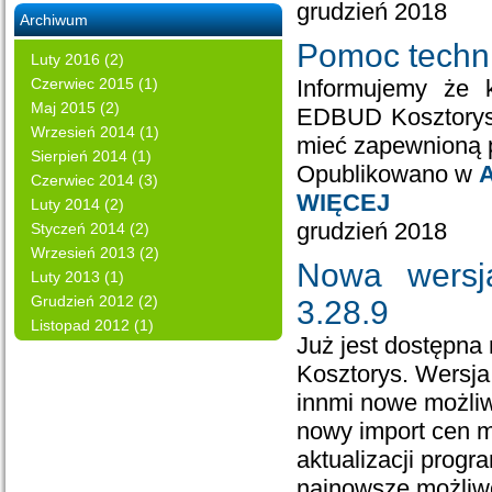
grudzień 2018
Archiwum
Pomoc techni
Luty 2016 (2)
Czerwiec 2015 (1)
Informujemy że 
Maj 2015 (2)
EDBUD Kosztorys -
Wrzesień 2014 (1)
mieć zapewnioną 
Sierpień 2014 (1)
Opublikowano w
A
Czerwiec 2014 (3)
WIĘCEJ
Luty 2014 (2)
grudzień 2018
Styczeń 2014 (2)
Wrzesień 2013 (2)
Nowa wersj
Luty 2013 (1)
Grudzień 2012 (2)
3.28.9
Listopad 2012 (1)
Już jest dostępn
Kosztorys. Wersja
innmi nowe możliw
nowy import cen 
aktualizacji prog
najnowsze możliwo