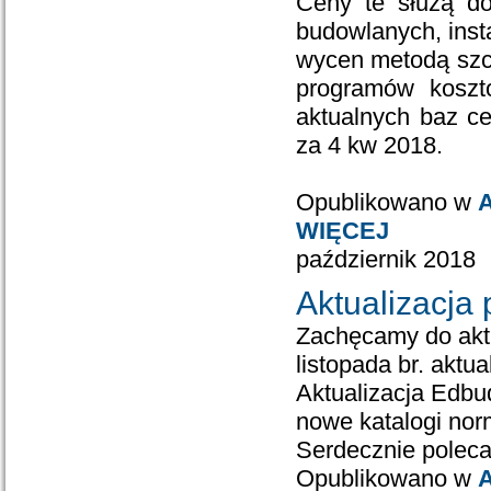
Ceny te służą do
budowlanych, insta
wycen metodą szc
programów koszt
aktualnych baz c
za 4 kw 2018.
Opublikowano w
A
WIĘCEJ
październik 2018
Aktualizacja
Zachęcamy do akt
listopada br. akt
Aktualizacja Edbu
nowe katalogi nor
Serdecznie polec
Opublikowano w
A