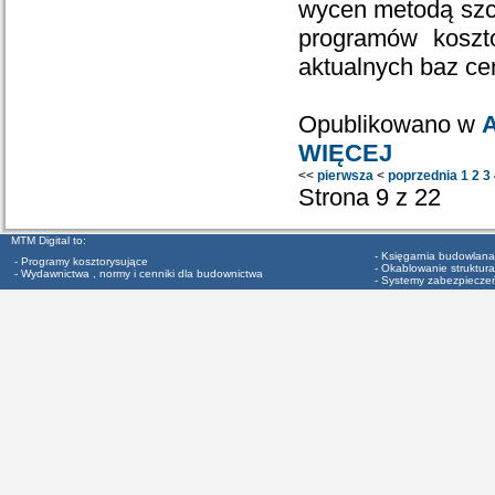
wycen metodą szc
programów koszt
aktualnych baz c
Opublikowano w
A
WIĘCEJ
<<
pierwsza
<
poprzednia
1
2
3
Strona 9 z 22
MTM Digital to:
- Księgarnia budowlana
- Programy kosztorysujące
- Okablowanie struktura
- Wydawnictwa , normy i cenniki dla budownictwa
- Systemy zabezpiecze